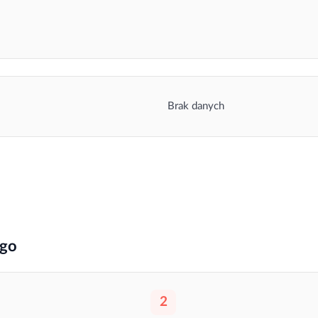
Brak danych
ego
2