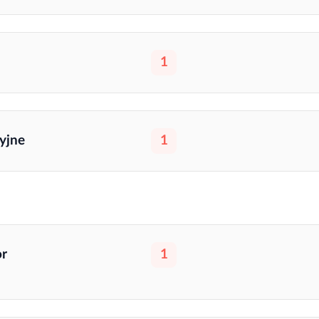
1
yjne
1
or
1