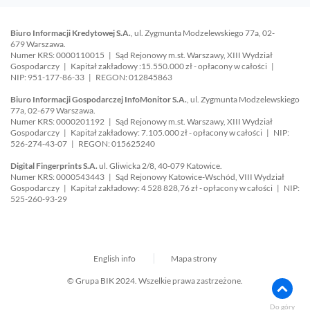
Biuro Informacji Kredytowej S.A.
, ul. Zygmunta Modzelewskiego 77a, 02-
679 Warszawa.
Numer KRS: 0000110015 | Sąd Rejonowy m.st. Warszawy, XIII Wydział
Gospodarczy | Kapitał zakładowy :15.550.000 zł - opłacony w całości |
NIP: 951-177-86-33 | REGON: 012845863
Biuro Informacji Gospodarczej InfoMonitor S.A.
, ul. Zygmunta Modzelewskiego
77a, 02-679 Warszawa.
Numer KRS: 0000201192 | Sąd Rejonowy m.st. Warszawy, XIII Wydział
Gospodarczy | Kapitał zakładowy: 7.105.000 zł - opłacony w całości | NIP:
526-274-43-07 | REGON: 015625240
Digital Fingerprints S.A.
ul. Gliwicka 2/8, 40-079 Katowice.
Numer KRS: 0000543443 | Sąd Rejonowy Katowice-Wschód, VIII Wydział
Gospodarczy | Kapitał zakładowy: 4 528 828,76 zł - opłacony w całości | NIP:
525-260-93-29
English info
Mapa strony
© Grupa BIK 2024. Wszelkie prawa zastrzeżone.
Do góry