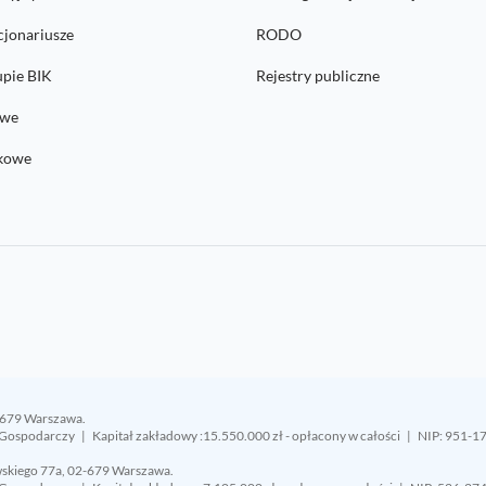
cjonariusze
RODO
upie BIK
Rejestry publiczne
owe
nkowe
-679 Warszawa.
Gospodarczy | Kapitał zakładowy :15.550.000 zł - opłacony w całości | NIP: 95
wskiego 77a, 02-679 Warszawa.