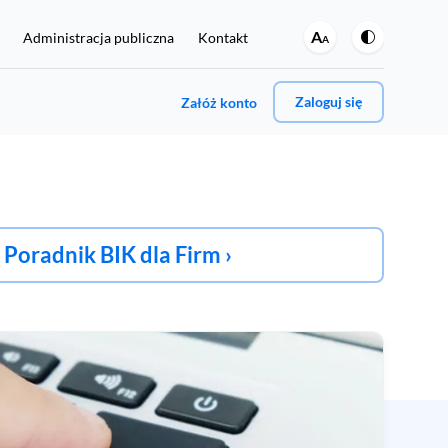
A
Administracja publiczna
Kontakt
A
Zaloguj się
Załóż konto
A może jedno i drugie?
Poradnik BIK dla Firm ›
Jeśli chcesz regularnie sprawdzać swoje dane w BIK oraz
włączyć ochronę przed wyłudzeniami, kliknij tutaj:
Rejestracja i zakup Pakietu BIK 129 zł
umer PESEL.