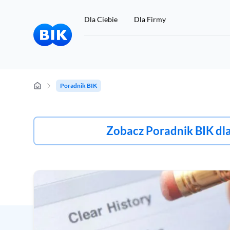
Dla Ciebie
Dla Firmy
Poradnik BIK
Chcę się sprawdzić
Zobacz Poradnik BIK dla
Jeśli nie masz konta w BIK, a chcesz sprawdzić swoje dane w
BIK, kliknij tutaj:
Rejestracja i zakup Raportu BIK 49 zł
Przygotuj 