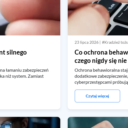
23 lipca 2026 |
#Kradzież toż
nt silnego
Co ochrona behawi
czego nigdy się ni
 na łamaniu zabezpieczeń
Ochrona behawioralna staje
ka niż system. Zamiast
dodatkowe zabezpieczenie,
cyberprzestępcami próbując
Czytaj więcej