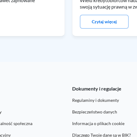
 nawet zajmowane
Wielu kredytobiorców nadal
swoją sytuację prawną w zwi
Czytaj więcej
K
Dokumenty i regulacje
Regulaminy i dokumenty
y
Bezpieczeństwo danych
alność społeczna
Informacja o plikach cookie
acyjny
Dlaczego Twoje dane są w BIK?