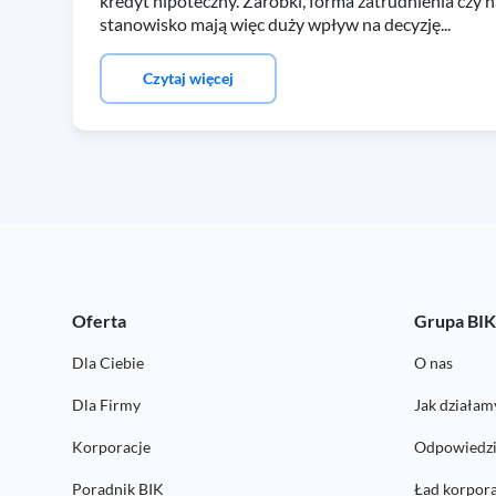
kredyt hipoteczny. Zarobki, forma zatrudnienia czy
stanowisko mają więc duży wpływ na decyzję...
Czytaj więcej
Oferta
Grupa BI
Dla Ciebie
O nas
Dla Firmy
Jak działam
Korporacje
Odpowiedzi
Poradnik BIK
Ład korpor