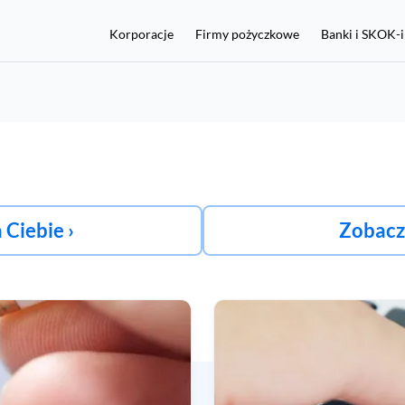
Korporacje
Firmy pożyczkowe
Banki i SKOK-i
Chcę włączyć ochronę
 Ciebie ›
Zobacz 
Jeśli nie masz konta w BIK, a chcesz chronić się przed
wyłudzeniami, kliknij tutaj:
Rejestracja i zakup Alertów BIK 36 zł
aplikację mObywatel lub dane z dokumentu tożsamości, w tym n