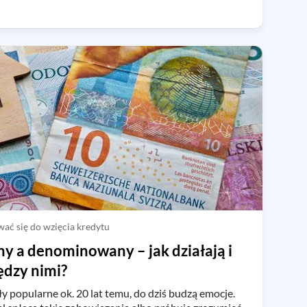
ać się do wzięcia kredytu
y a denominowany – jak działają i
ędzy nimi?
y popularne ok. 20 lat temu, do dziś budzą emocje.