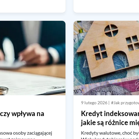
u
9 lutego 2026 |
#Jak przygotow
 czy wpływa na
Kredyt indeksowan
jakie są różnice mi
ansowa osoby zaciągającej
Kredyty walutowe, choć był