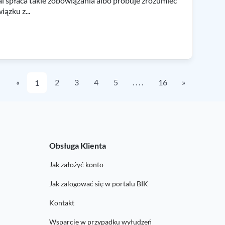
 spłaca takie zobowiązania albo próbuje zrozumieć
ązku z...
«
2
3
4
5
. . . .
16
»
1
Obsługa Klienta
Jak założyć konto
Jak zalogować się w portalu BIK
Kontakt
Wsparcie w przypadku wyłudzeń