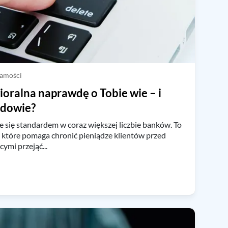
Masz już konto w BIK?
Zaloguj się
samości
oralna naprawdę o Tobie wie – i
e dowie?
 się standardem w coraz większej liczbie banków. To
 które pomaga chronić pieniądze klientów przed
ymi przejąć...