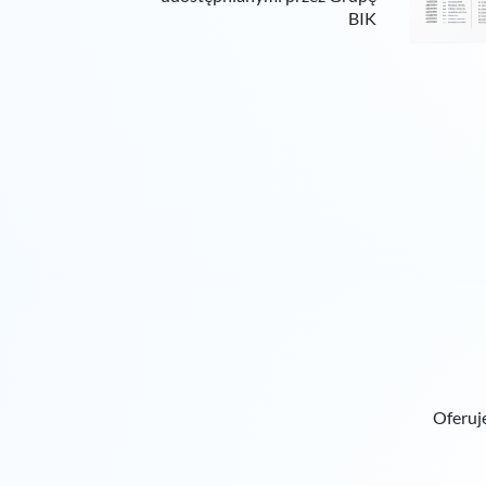
BIK
Oferuj