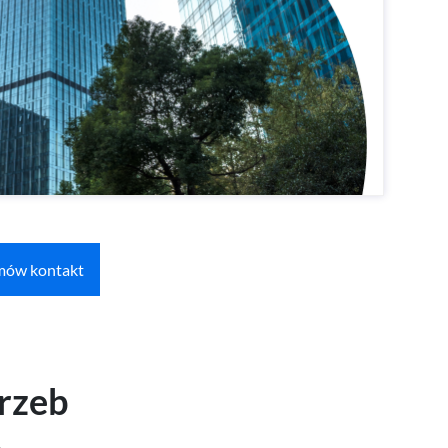
Masz już konto w BIK?
Zaloguj się
mów kontakt
rzeb