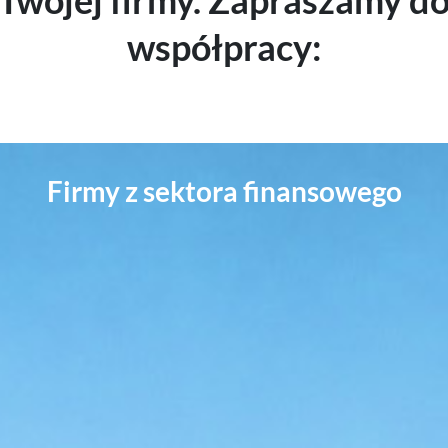
Twojej firmy. Zapraszamy d
współpracy:
Jesteśmy wiodącym dostawcą rozwiązań dla:
Firmy z sektora finansowego
Firm ubezpieczeniowych
Pośredników finansowych
Firm windykacyjnych