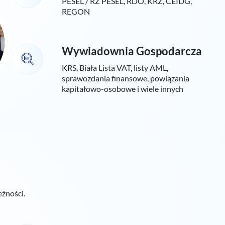
PESEL / RZ PESEL, RDO, KRZ, CEIDG,
REGON
Wywiadownia Gospodarcza
KRS, Biała Lista VAT, listy AML,
sprawozdania finansowe, powiązania
kapitałowo-osobowe i wiele innych
żności.