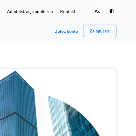
A
Administracja publiczna
Kontakt
A
Zaloguj się
Załóż konto
A może jedno i drugie?
Jeśli chcesz regularnie sprawdzać swoje dane w BIK oraz
włączyć ochronę przed wyłudzeniami, kliknij tutaj:
Rejestracja i zakup Pakietu BIK 129 zł
umer PESEL.