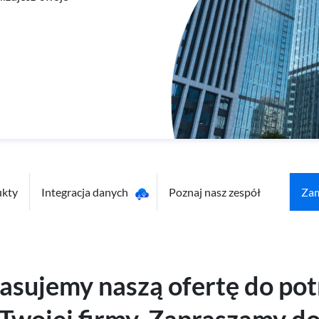
ukty
Integracja danych
Poznaj nasz zespół
Za
asujemy naszą ofertę do pot