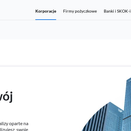
Korporacje
Firmy pożyczkowe
Banki i SKOK-i
Chcę włączyć ochronę
Jeśli nie masz konta w BIK, a chcesz chronić się przed
wyłudzeniami, kliknij tutaj:
wój
Rejestracja i zakup Alertów BIK 36 zł
lizy oparte na
aplikację mObywatel lub dane z dokumentu tożsamości, w tym n
lizujesz swoje