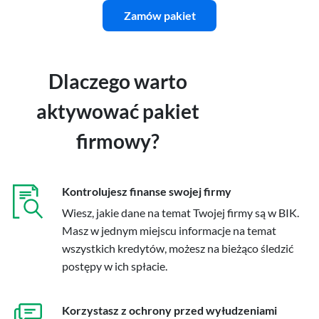
Zamów pakiet
A może jedno i drugie?
Jeśli chcesz regularnie sprawdzać swoje dane w BIK oraz włączyć
Dlaczego warto
ochronę przed wyłudzeniami, kliknij tutaj:
aktywować pakiet
Rejestracja i zakup Pakietu BIK 129 zł
firmowy?
Przygotuj aplikację mObywatel lub dane z dokumentu
tożsamości, w tym numer PESEL.
Kontrolujesz finanse swojej firmy
Masz już konto w BIK?
Zaloguj się
Wiesz, jakie dane na temat Twojej firmy są w BIK.
Masz w jednym miejscu informacje na temat
wszystkich kredytów, możesz na bieżąco śledzić
postępy w ich spłacie.
Korzystasz z ochrony przed wyłudzeniami