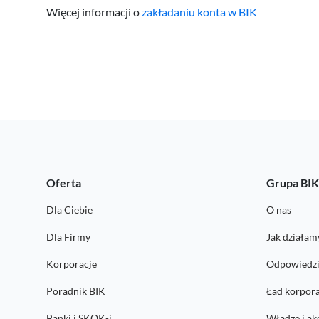
Więcej informacji o
zakładaniu konta w BIK
Oferta
Grupa BI
Dla Ciebie
O nas
Dla Firmy
Jak działam
Korporacje
Odpowiedzi
Poradnik BIK
Ład korpor
Banki i SKOK-i
Władze i ak