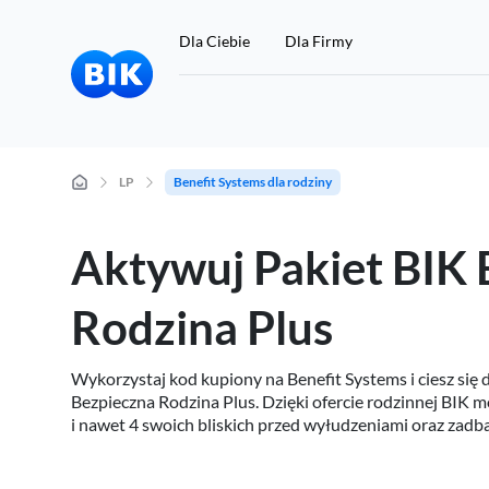
Dla Ciebie
Dla Firmy
LP
Benefit Systems dla rodziny
Chcę się sprawdzić
Aktywuj Pakiet BIK 
Jeśli nie masz konta w BIK, a chcesz sprawdzić swoje dane w
Rodzina Plus
BIK, kliknij tutaj:
Wykorzystaj kod kupiony na Benefit Systems i ciesz się
Rejestracja i zakup Raportu BIK 49 zł
Bezpieczna Rodzina Plus. Dzięki ofercie rodzinnej BIK m
i nawet 4 swoich bliskich przed wyłudzeniami oraz zadba
Przygotuj 