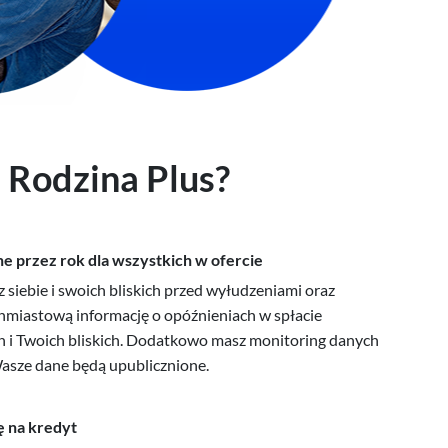
Masz już konto w BIK?
Zaloguj się
 Rodzina Plus?
e przez rok dla wszystkich w ofercie
z siebie i swoich bliskich przed wyłudzeniami oraz
hmiastową informację o opóźnieniach w spłacie
 i Twoich bliskich. Dodatkowo masz monitoring danych
Wasze dane będą upublicznione.
ę na kredyt