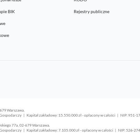
upie BIK
Rejestry publiczne
owe
nkowe
-679 Warszawa.
Gospodarczy | Kapitał zakładowy :15.550.000 zł - opłacony w całości | NIP: 95
wskiego 77a, 02-679 Warszawa.
Gospodarczy | Kapitał zakładowy: 7.105.000 zł - opłacony w całości | NIP: 526