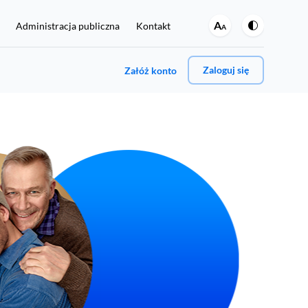
A
Administracja publiczna
Kontakt
A
Zaloguj się
Załóż konto
A może jedno i drugie?
Jeśli chcesz regularnie sprawdzać swoje dane w BIK oraz
włączyć ochronę przed wyłudzeniami, kliknij tutaj:
Rejestracja i zakup Pakietu BIK 129 zł
umer PESEL.