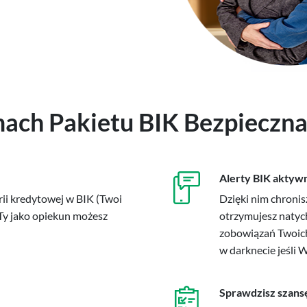
ach Pakietu BIK Bezpieczna
Alerty BIK aktywn
rii kredytowej w BIK (Twoi
Dzięki nim chronis
 Ty jako opiekun możesz
otrzymujesz natyc
zobowiązań Twoich
w darknecie jeśli 
Sprawdzisz szans