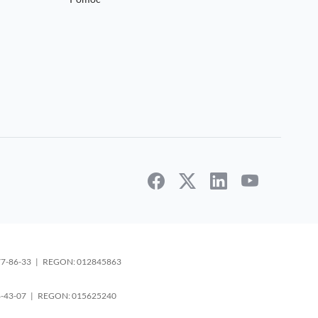
1-177-86-33 | REGON: 012845863
-274-43-07 | REGON: 015625240