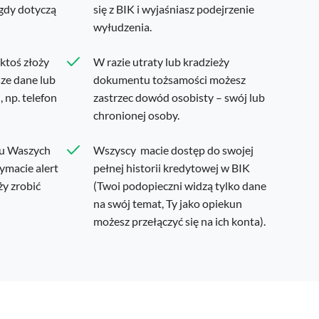
 gdy dotyczą
się z BIK i wyjaśniasz podejrzenie
wyłudzenia.
 ktoś złoży
W razie utraty lub kradzieży
ze dane lub
dokumentu tożsamości możesz
 np. telefon
zastrzec dowód osobisty – swój lub
chronionej osoby.
ku Waszych
Wszyscy macie dostęp do swojej
ymacie alert
pełnej historii kredytowej w BIK
ży zrobić
(Twoi podopieczni widzą tylko dane
na swój temat, Ty jako opiekun
możesz przełączyć się na ich konta).