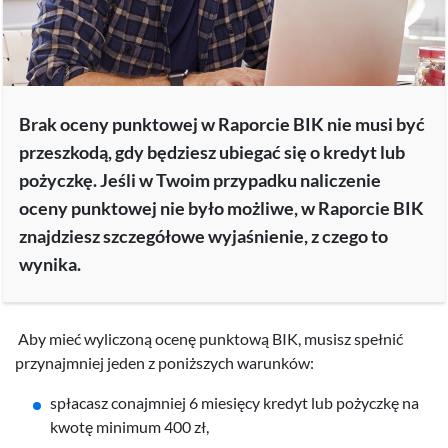
A może jedno i drugie?
Jeśli chcesz regularnie sprawdzać swoje dane w BIK oraz włączyć
ochronę przed wyłudzeniami, kliknij tutaj:
Brak oceny punktowej w Raporcie BIK nie musi być
przeszkodą, gdy będziesz ubiegać się o kredyt lub
Rejestracja i zakup Pakietu BIK 129 zł
pożyczkę. Jeśli w Twoim przypadku naliczenie
oceny punktowej nie było możliwe, w Raporcie BIK
Przygotuj aplikację mObywatel lub dane z dokumentu
tożsamości, w tym numer PESEL.
znajdziesz szczegółowe wyjaśnienie, z czego to
wynika.
Masz już konto w BIK?
Zaloguj się
Aby mieć wyliczoną ocenę punktową BIK, musisz spełnić
przynajmniej jeden z poniższych warunków:
spłacasz conajmniej 6 miesięcy kredyt lub pożyczkę na
kwotę minimum 400 zł,