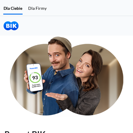
Dla Ciebie
Dla Firmy
Chcę się sprawdzić
Jeśli nie masz konta w BIK, a chcesz sprawdzić swoje dane w BIK, kliknij
Rejestracja i zakup Raportu BIK 49 zł
Chcę włączyć ochronę
Jeśli nie masz konta w BIK, a chcesz chronić się przed wyłudzeniami, kli
Rejestracja i zakup Alertów BIK 36 zł