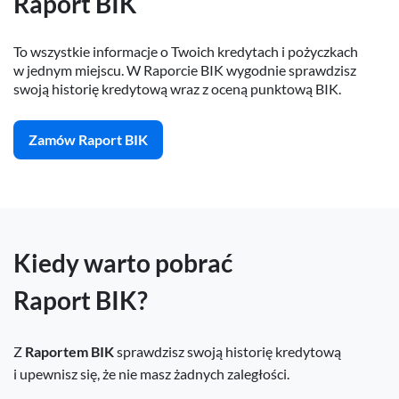
Raport BIK
A może jedno i drugie?
To wszystkie informacje o Twoich kredytach i pożyczkach
Jeśli chcesz regularnie sprawdzać swoje dane w BIK oraz włączyć ochro
w jednym miejscu. W Raporcie BIK wygodnie sprawdzisz
swoją historię kredytową wraz z oceną punktową BIK.
Rejestracja i zakup Pakietu BIK 129 zł
Zamów Raport BIK
Przygotuj aplikację mObywatel lu
Kiedy warto pobrać
Raport BIK?
Z
Raportem BIK
sprawdzisz swoją historię kredytową
i upewnisz się, że nie masz żadnych zaległości.