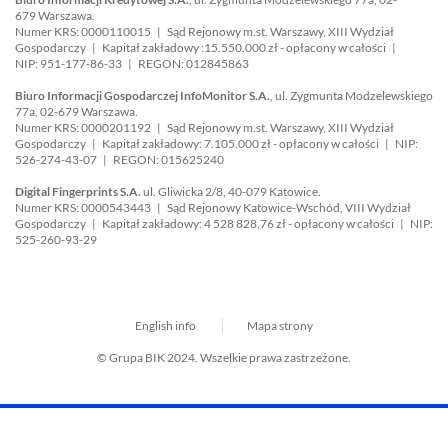
679 Warszawa.
Numer KRS: 0000110015 | Sąd Rejonowy m.st. Warszawy, XIII Wydział
Gospodarczy | Kapitał zakładowy :15.550.000 zł - opłacony w całości |
NIP: 951-177-86-33 | REGON: 012845863
Biuro Informacji Gospodarczej InfoMonitor S.A.
, ul. Zygmunta Modzelewskiego
77a, 02-679 Warszawa.
Numer KRS: 0000201192 | Sąd Rejonowy m.st. Warszawy, XIII Wydział
Gospodarczy | Kapitał zakładowy: 7.105.000 zł - opłacony w całości | NIP:
526-274-43-07 | REGON: 015625240
Digital Fingerprints S.A.
ul. Gliwicka 2/8, 40-079 Katowice.
Numer KRS: 0000543443 | Sąd Rejonowy Katowice-Wschód, VIII Wydział
Gospodarczy | Kapitał zakładowy: 4 528 828,76 zł - opłacony w całości | NIP:
525-260-93-29
English info
Mapa strony
© Grupa BIK 2024. Wszelkie prawa zastrzeżone.