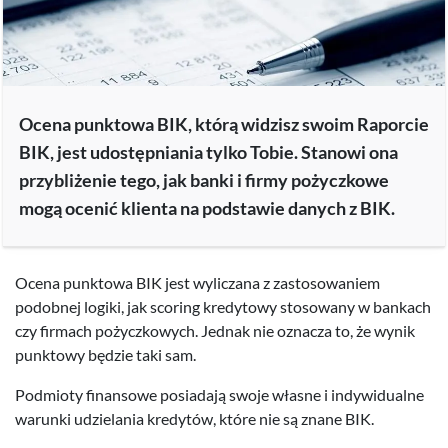
A może jedno i drugie?
Jeśli chcesz regularnie sprawdzać swoje dane w BIK oraz włączyć
ochronę przed wyłudzeniami, kliknij tutaj:
Ocena punktowa BIK, którą widzisz swoim Raporcie
BIK, jest udostępniania tylko Tobie. Stanowi ona
Rejestracja i zakup Pakietu BIK 129 zł
przybliżenie tego, jak banki i firmy pożyczkowe
mogą ocenić klienta na podstawie danych z BIK.
Przygotuj aplikację mObywatel lub dane z dokumentu
tożsamości, w tym numer PESEL.
Ocena punktowa BIK jest wyliczana z zastosowaniem
Masz już konto w BIK?
Zaloguj się
podobnej logiki, jak scoring kredytowy stosowany w bankach
czy firmach pożyczkowych. Jednak nie oznacza to, że wynik
punktowy będzie taki sam.
Podmioty finansowe posiadają swoje własne i indywidualne
warunki udzielania kredytów, które nie są znane BIK.