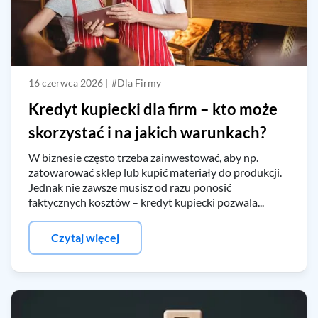
A może jedno i drugie?
Jeśli chcesz regularnie sprawdzać swoje dane w BIK oraz włączyć
ochronę przed wyłudzeniami, kliknij tutaj:
16 czerwca 2026 |
#Dla Firmy
Kredyt kupiecki dla firm – kto może
Rejestracja i zakup Pakietu BIK 129 zł
skorzystać i na jakich warunkach?
Przygotuj aplikację mObywatel lub dane z dokumentu
W biznesie często trzeba zainwestować, aby np.
tożsamości, w tym numer PESEL.
zatowarować sklep lub kupić materiały do produkcji.
Jednak nie zawsze musisz od razu ponosić
faktycznych kosztów – kredyt kupiecki pozwala...
Masz już konto w BIK?
Zaloguj się
Czytaj więcej