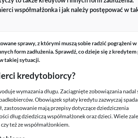
otyczy to także kredytów i innych form zadłużenia.
mierci współmałżonka i jak należy postępować w tak
owane sprawy, z którymi muszą sobie radzić pogrążeni w 
innych form zadłużenia. Sprawdź, co dzieje się z kredytem
 takiej sytuacji.
ierci kredytobiorcy?
woduje wymazania długu. Zaciągnięte zobowiązania nadal 
spadkobierców. Obowiązek spłaty kredytu zazwyczaj spada
ał, zastosowanie mają przepisy dotyczące dziedziczenia
ści dług dziedziczą współmałżonek oraz dzieci. Wiele zal
e czy też ze współmałżonkiem.