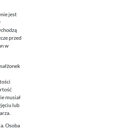
nie jest
w
wchodzą
zcze przed
an w
 małżonek
tości
artość
ie musiał
jęciu lub
arza.
ta. Osoba