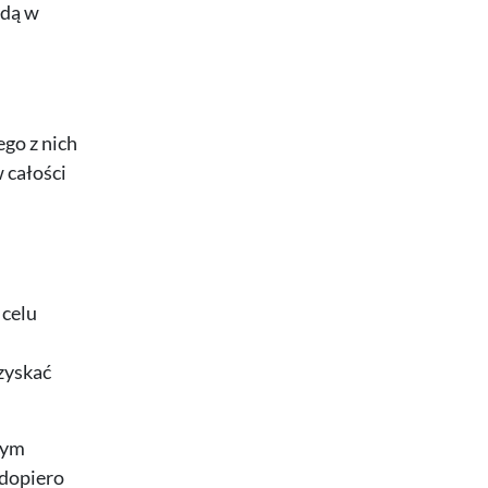
ędą w
go z nich
 całości
 celu
zyskać
mym
 dopiero