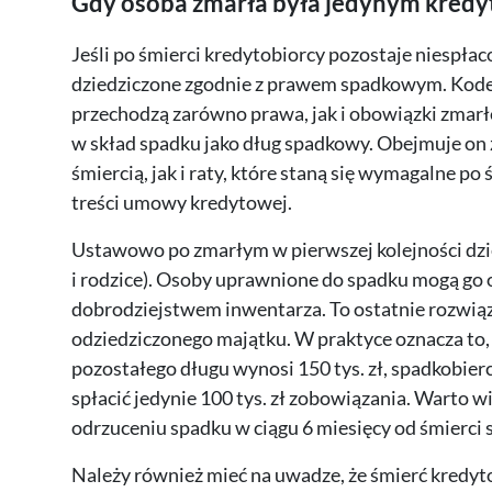
Gdy osoba zmarła była jedynym kredy
Jeśli po śmierci kredytobiorcy pozostaje niespłac
dziedziczone zgodnie z prawem spadkowym. Kodek
przechodzą zarówno prawa, jak i obowiązki zmar
w skład spadku jako dług spadkowy. Obejmuje on 
śmiercią, jak i raty, które staną się wymagalne p
treści umowy kredytowej.
Ustawowo po zmarłym w pierwszej kolejności dzied
i rodzice). Osoby uprawnione do spadku mogą go od
dobrodziejstwem inwentarza. To ostatnie rozwiąz
odziedziczonego majątku. W praktyce oznacza to, ż
pozostałego długu wynosi 150 tys. zł, spadkobie
spłacić jedynie 100 tys. zł zobowiązania. Warto w
odrzuceniu spadku w ciągu 6 miesięcy od śmierc
Należy również mieć na uwadze, że śmierć kredytob