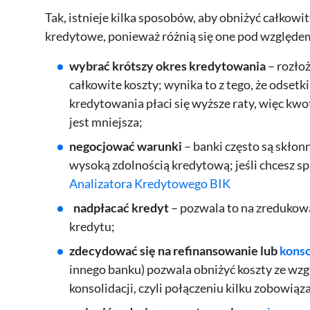
Tak, istnieje kilka sposobów, aby obniżyć całkow
kredytowe, ponieważ różnią się one pod względe
wybrać krótszy okres kredytowania
– rozłoż
całkowite koszty; wynika to z tego, że odsetk
kredytowania płaci się wyższe raty, więc kwo
jest mniejsza;
negocjować warunki
– banki często są skłon
wysoką zdolnością kredytową; jeśli chcesz sp
Analizatora Kredytowego BIK
nadpłacać kredyt
– pozwala to na zredukow
kredytu;
zdecydować
się na refinansowanie lub
konso
innego banku) pozwala obniżyć koszty ze wz
konsolidacji, czyli połączeniu kilku zobowiąz