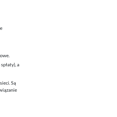
je
kowe.
spłaty), a
ieci. Są
wiązanie