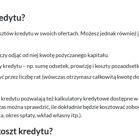
redytu?
ztów kredytu w swoich ofertach. Możesz jednak również 
rczy odjąć od niej kwotę pożyczanego kapitału.
kredytu – np. sumę odsetek, prowizję i koszty pozaodset
ć przez liczbę rat (wówczas otrzymasz całkowitą kwotę do 
.
redytu pozwalają też kalkulatory kredytowe dostępne w s
as można sprawdzić, ile dokładnie będzie kosztować zobo
okres spłaty, wkład własny itp.).
oszt kredytu?