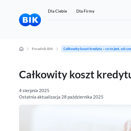
Dla Ciebie
Dla Firmy
Poradnik BIK
Całkowity koszt kredytu – co to jest, od czeg
Chcę się sprawdzić
Całkowity koszt kredytu 
Jeśli nie masz konta w BIK, a chcesz sprawdzić swoje dane w
BIK, kliknij tutaj:
4 sierpnia 2025
Ostatnia aktualizacja 28 października 2025
Rejestracja i zakup Raportu BIK 49 zł
Przygotuj 