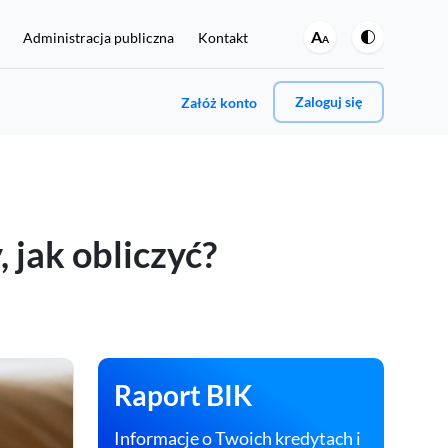
A
Administracja publiczna
Kontakt
A
Zaloguj się
Załóż konto
A może jedno i drugie?
, jak obliczyć?
Jeśli chcesz regularnie sprawdzać swoje dane w BIK oraz
włączyć ochronę przed wyłudzeniami, kliknij tutaj:
Rejestracja i zakup Pakietu BIK 129 zł
Raport BIK
umer PESEL.
Informacje o Twoich kredytach i