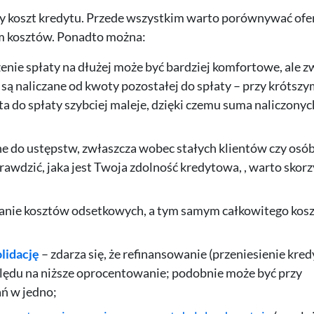
ity koszt kredytu. Przede wszystkim warto porównywać ofe
m kosztów. Ponadto można:
enie spłaty na dłużej może być bardziej komfortowe, ale z
i są naliczane od kwoty pozostałej do spłaty – przy krótszy
ta do spłaty szybciej maleje, dzięki czemu suma naliczony
ne do ustępstw, zwłaszcza wobec stałych klientów czy osó
rawdzić, jaka jest Twoja zdolność kredytowa, , warto skorz
anie kosztów odsetkowych, a tym samym całkowitego kos
lidację
– zdarza się, że refinansowanie (przeniesienie kred
ględu na niższe oprocentowanie; podobnie może być przy
ań w jedno;