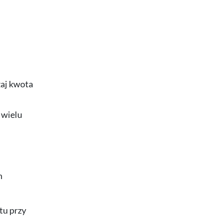
zaj kwota
 wielu
h
tu przy