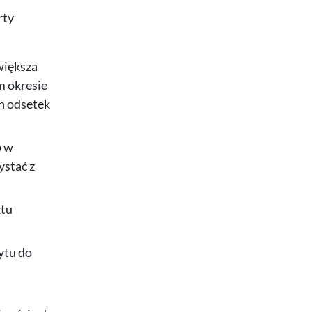
rty
większa
m okresie
ch odsetek
b w
ystać z
ztu
ytu do