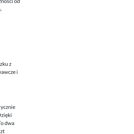
żności od
.
zku z
wawcze i
tycznie
zięki
To dwa
zt