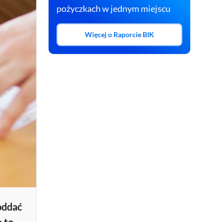
pożyczkach w jednym miejscu
Masz już konto w BIK?
Zaloguj się
Więcej o Raporcie BIK
oddać