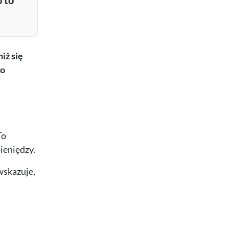
 to
iż się
go
To
ieniędzy.
wskazuje,