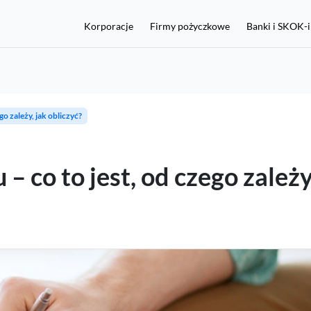
Korporacje
Firmy pożyczkowe
Banki i SKOK-i
o zależy, jak obliczyć?
Chcę włączyć ochronę
– co to jest, od czego zależy
Jeśli nie masz konta w BIK, a chcesz chronić się przed
wyłudzeniami, kliknij tutaj:
Rejestracja i zakup Alertów BIK 36 zł
aplikację mObywatel lub dane z dokumentu tożsamości, w tym n