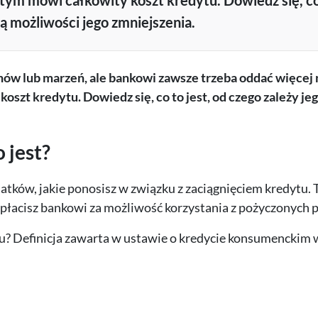
O tym mówi całkowity koszt kredytu. Dowiedz się, co
są możliwości jego zmniejszenia.
nów lub marzeń, ale bankowi zawsze trzeba oddać więcej n
oszt kredytu. Dowiedz się, co to jest, od czego zależy je
 jest?
tków, jakie ponosisz w związku z zaciągnięciem kredytu. 
zapłacisz bankowi za możliwość korzystania z pożyczonych p
tu? Definicja zawarta w ustawie o kredycie konsumenckim 