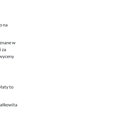
o na
 znane w
i za
 wyceny
łaty to
całkowita