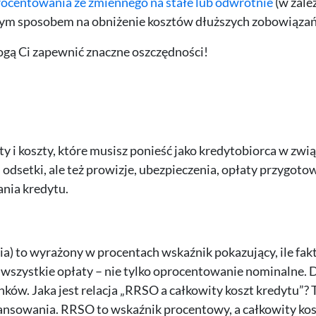
ocentowania ze zmiennego na stałe lub odwrotnie
(w zale
brym sposobem na obniżenie kosztów dłuższych zobowiązań
ogą Ci zapewnić znaczne oszczędności!
y i koszty, które musisz ponieść jako kredytobiorca w zwią
dsetki, ale też prowizje, ubezpieczenia, opłaty przygoto
nia kredytu.
 to wyrażony w procentach wskaźnik pokazujący, ile fak
 wszystkie opłaty – nie tylko oprocentowanie nominalne. D
ów. Jaka jest relacja „RRSO a całkowity koszt kredytu”? 
inansowania. RRSO to wskaźnik procentowy, a całkowity kos