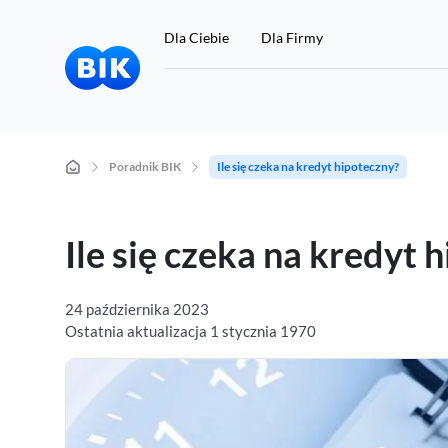
Dla Ciebie
Dla Firmy
Poradnik BIK
Ile się czeka na kredyt hipoteczny?
Chcę się sprawdzić
Ile się czeka na kredyt 
Jeśli nie masz konta w BIK, a chcesz sprawdzić swoje dane w
BIK, kliknij tutaj:
24 października 2023
Ostatnia aktualizacja 1 stycznia 1970
Rejestracja i zakup Raportu BIK 49 zł
Przygotuj 