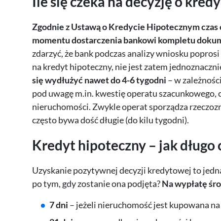
Ile się czeka na decyzję o kre
Zgodnie z Ustawą o Kredycie Hipotecznym czas o
momentu dostarczenia bankowi kompletu doku
zdarzyć, że bank podczas analizy wniosku poprosi
na kredyt hipoteczny, nie jest zatem jednoznaczni
się wydłużyć nawet do 4-6 tygodni
– w zależnośc
pod uwagę m.in. kwestię operatu szacunkowego, 
nieruchomości. Zwykle operat sporządza rzeczozn
często bywa dość długie (do kilu tygodni).
Kredyt hipoteczny – jak długo
Uzyskanie pozytywnej decyzji kredytowej to jednak
po tym, gdy zostanie ona podjęta?
Na wypłatę śr
7 dni
– jeżeli nieruchomość jest kupowana n