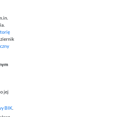
.in.
ia.
torię
ziernik
czny
wnym
o jej
wy BIK
.