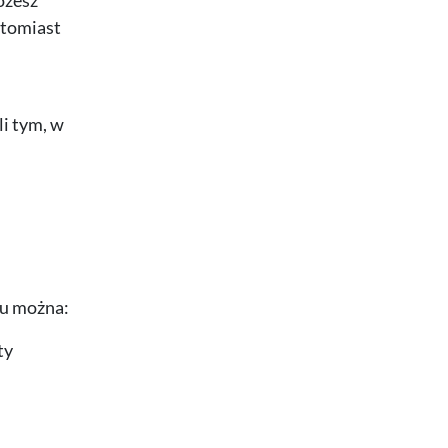
ożesz
atomiast
i tym, w
ku można:
ty