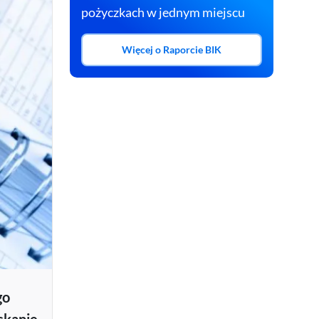
pożyczkach w jednym miejscu
Masz już konto w BIK?
Zaloguj się
Więcej o Raporcie BIK
go