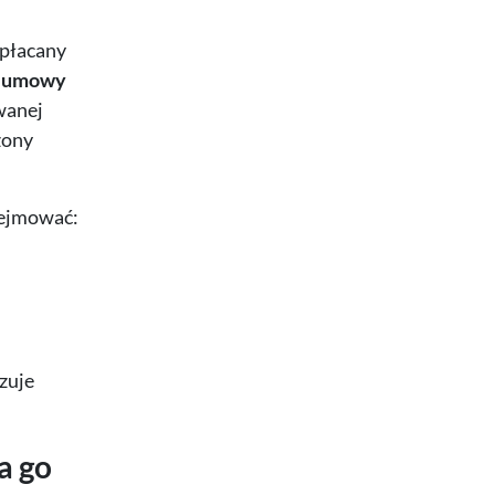
ypłacany
o umowy
wanej
zony
bejmować:
zuje
a go