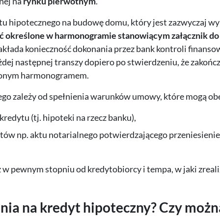
nej na
rynku pierwotnym
.
tu hipotecznego na budowę domu, który jest zazwyczaj w
yć określone w harmonogramie stanowiącym załącznik d
zakłada konieczność dokonania przez bank kontroli finanso
ażdej następnej transzy dopiero po stwierdzeniu, że zakońc
łożonym harmonogramem.
ego zależy od spełnienia warunków umowy, które mogą o
edytu (tj. hipoteki na rzecz banku),
ów np. aktu notarialnego potwierdzającego przeniesienie
ż w pewnym stopniu od kredytobiorcy i tempa, w jaki zreali
nia na kredyt hipoteczny? Czy możn