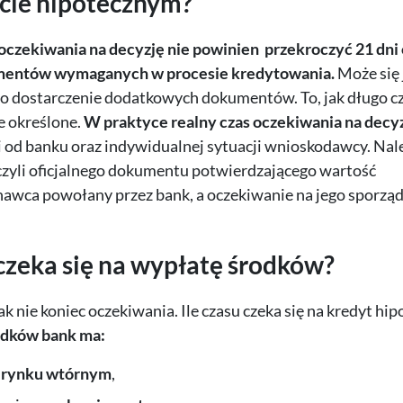
dycie hipotecznym?
czekiwania na decyzję nie powinien przekroczyć 21 dni
mentów wymaganych w procesie kredytowania.
Może się 
 o dostarczenie dodatkowych dokumentów. To, jak długo cz
e określone.
W praktyce realny czas oczekiwania na decy
i od banku oraz indywidualnej sytuacji wnioskodawcy. Nal
czyli oficjalnego dokumentu potwierdzającego wartość
awca powołany przez bank, a oczekiwanie na jego sporzą
 czeka się na wypłatę środków?
 nie koniec oczekiwania. Ile czasu czeka się na kredyt hip
odków bank ma:
a
rynku wtórnym
,