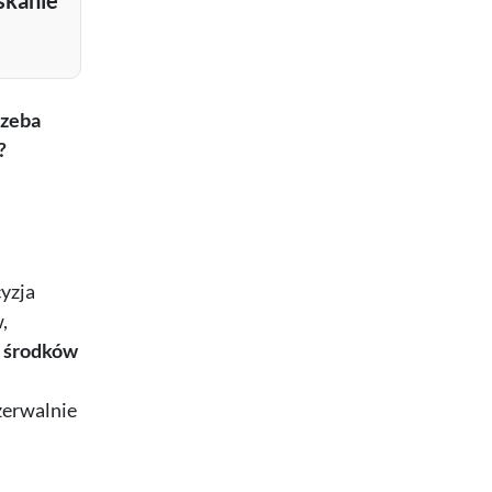
yskanie
rzeba
?
cyzja
,
ę środków
zerwalnie