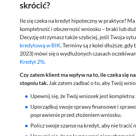
skrócić?
Ile się czeka na kredyt hipoteczny w praktyce? M
kompletność i obszerność wniosku – braki lub d
Decyzję otrzymasz także szybciej, jeśli Twoja syt
kredytową w BIK
. Terminy są z kolei dłuższe, gd
2023) mówi się o wydłużonych czasach oczekiwa
Kredyt 2%;
Czy zatem klient ma wpływ na to,
ile czeka się 
stopniu tak.
Jak zatem zadbać o to, aby Twój wnio
Upewnij się, że Twój wniosek jest kompletny
Uporządkuj swoje sprawy finansowe i sprawdź h
poprawienie przed złożeniem wniosku.
Policz swoje szanse na kredyt, aby nie traci