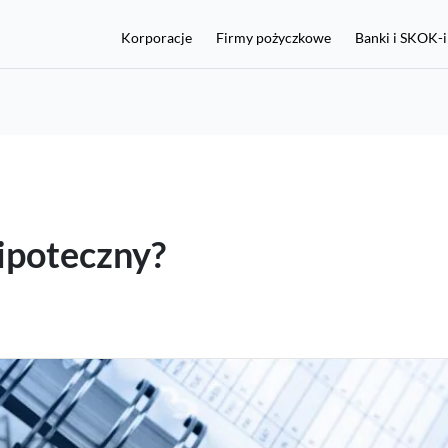
Korporacje
Firmy pożyczkowe
Banki i SKOK-i
Chcę włączyć ochronę
hipoteczny?
Jeśli nie masz konta w BIK, a chcesz chronić się przed
wyłudzeniami, kliknij tutaj:
Rejestracja i zakup Alertów BIK 36 zł
aplikację mObywatel lub dane z dokumentu tożsamości, w tym n