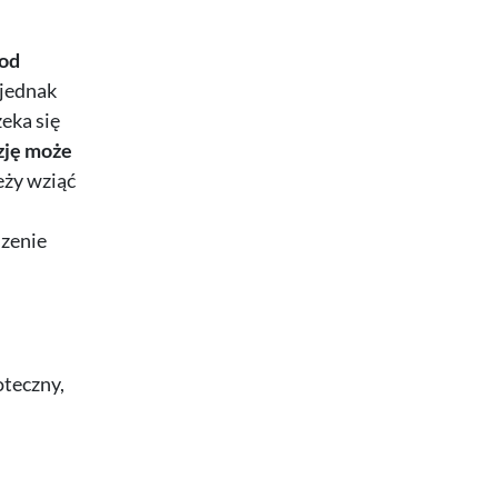
 od
jednak
eka się
zję może
eży wziąć
dzenie
oteczny,