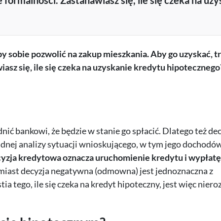
 formalności. Zastanawiasz się, ile się czeka na uz
y sobie pozwolić na zakup mieszkania. Aby go uzyskać, t
iasz się, ile się czeka na uzyskanie kredytu hipotecznego
ić bankowi, że będzie w stanie go spłacić. Dlatego też de
nej analizy sytuacji wnioskującego, w tym jego dochodów
yzja kredytowa oznacza uruchomienie kredytu i wypłat
miast decyzja negatywna (odmowna) jest jednoznaczna z
 tego, ile się czeka na kredyt hipoteczny, jest więc niero