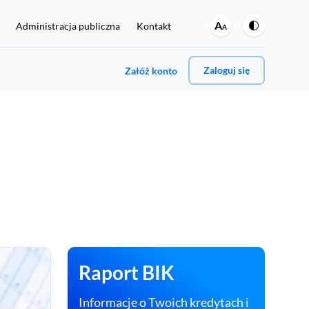
A
Administracja publiczna
Kontakt
A
Zaloguj się
Załóż konto
A może jedno i drugie?
Jeśli chcesz regularnie sprawdzać swoje dane w BIK oraz
włączyć ochronę przed wyłudzeniami, kliknij tutaj:
Rejestracja i zakup Pakietu BIK 129 zł
Raport BIK
umer PESEL.
Informacje o Twoich kredytach i