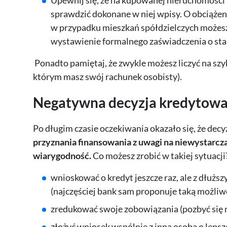
Upewnij się, że na kupowanej nieruchomości 
sprawdzić dokonane w niej wpisy. O obciążen
w przypadku mieszkań spółdzielczych możesz 
wystawienie formalnego zaświadczenia o stan
Ponadto pamiętaj, że zwykle możesz liczyć na sz
którym masz swój rachunek osobisty).
Negatywna decyzja kredytowa 
Po długim czasie oczekiwania okazało się, że dec
przyznania finansowania z uwagi na niewystarcz
wiarygodność.
Co możesz zrobić w takiej sytuacj
wnioskować o kredyt jeszcze raz, ale z dłużs
(najczęściej bank sam proponuje taką możliw
zredukować swoje zobowiązania (pozbyć się 
złożyć wniosek wspólnie z inną osobą o lepsze