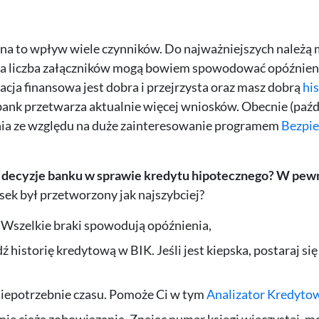
a na to wpływ wiele czynników. Do najważniejszych należą m
uża liczba załączników mogą bowiem spowodować opóźnien
uacja finansowa jest dobra i przejrzysta oraz masz dobrą
his
y bank przetwarza aktualnie więcej wniosków. Obecnie (paźd
nia ze względu na duże zainteresowanie programem
Bezpie
na decyzje banku w sprawie kredytu hipotecznego? W pe
sek był przetworzony jak najszybciej?
. Wszelkie braki spowodują opóźnienia,
istorię kredytową w BIK. Jeśli jest kiepska, postaraj się 
ć niepotrzebnie czasu. Pomoże Ci w tym
Analizator Kredyto