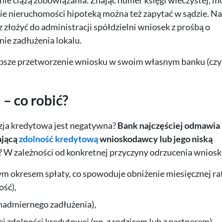
nie ciążą zobowiązania. Znając numer księgi wieczystej, m
ie nieruchomości hipoteką można też zapytać w sądzie. N
złożyć do administracji spółdzielni wniosek z prośbą o
ie zadłużenia lokalu.
ybsze przetworzenie wniosku w swoim własnym banku (czyl
– co robić?
yzja kredytowa jest negatywna?
Bank najczęściej odmawia
ającą
zdolność kredytową
wnioskodawcy lub jego niską
i? W zależności od konkretnej przyczyny odrzucenia wnios
zym okresem spłaty, co spowoduje obniżenie miesięcznej ra
ość),
nadmiernego zadłużenia),
j zdolności kredytowej (np. z rodzicem lub z partnerem).