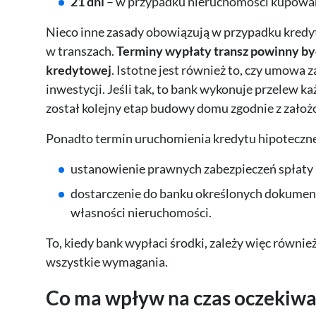
21 dni
– w przypadku nieruchomości kupowa
Nieco inne zasady obowiązują w przypadku kredy
w transzach.
Terminy wypłaty transz powinny b
kredytowej
. Istotne jest również to, czy umowa 
inwestycji. Jeśli tak, to bank wykonuje przelew k
został kolejny etap budowy domu zgodnie z za
Ponadto termin uruchomienia kredytu hipoteczn
ustanowienie prawnych zabezpieczeń spłaty kr
dostarczenie do banku określonych dokument
własności nieruchomości.
To, kiedy bank wypłaci środki, zależy więc równie
wszystkie wymagania.
Co ma wpływ na czas oczekiwa